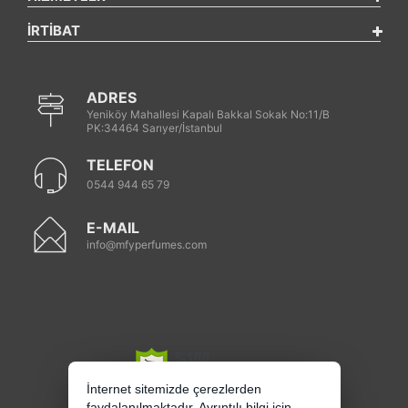
İRTİBAT
ADRES
Yeniköy Mahallesi Kapalı Bakkal Sokak No:11/B
PK:34464 Sarıyer/İstanbul
TELEFON
0544 944 65 79
E-MAIL
info@mfyperfumes.com
İnternet sitemizde çerezlerden
faydalanılmaktadır. Ayrıntılı bilgi için