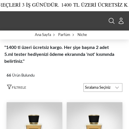
Rİ 3 İŞ GÜNÜDÜR.
1400 TL ÜZERİ ÜCRETSİZ KARGO.'
Ana Sayfa
Parfüm
Niche
''1400 tl üzeri ücretsiz kargo. Her şişe başına 2 adet
5.ml tester hediyenizi ödeme ekranında 'not' kısmında
belirtiniz.''
66
Ürün Bulundu
FILTRELE