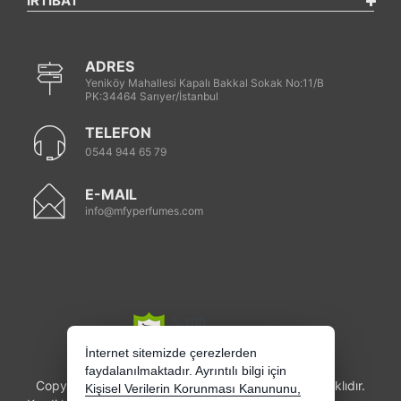
İRTİBAT
ADRES
Yeniköy Mahallesi Kapalı Bakkal Sokak No:11/B
PK:34464 Sarıyer/İstanbul
TELEFON
0544 944 65 79
E-MAIL
info@mfyperfumes.com
İnternet sitemizde çerezlerden
faydalanılmaktadır. Ayrıntılı bilgi için
Copyright 2026 mfyperfumes.com - Tüm hakları saklıdır.
Kişisel Verilerin Korunması Kanununu,