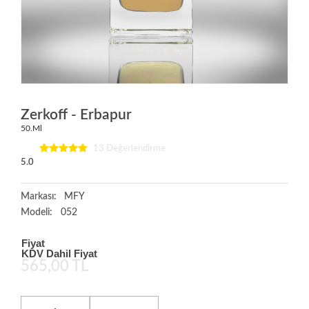
Zerkoff - Erbapur
50.Ml
13 Değerlendirme
5.0
Markası:
MFY
Modeli:
052
Fiyat
KDV Dahil Fiyat
565,00 TL